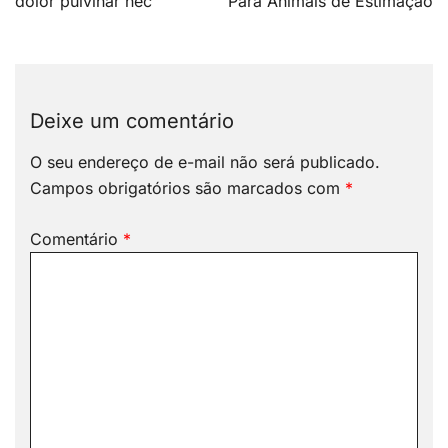
Post
dolor pulvinar nec
Para Animais de Estimação
Deixe um comentário
O seu endereço de e-mail não será publicado.
Campos obrigatórios são marcados com
*
Comentário
*