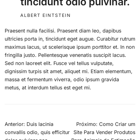
tincidunt odio pulvinar.
ALBERT EINTSTEIN
Praesent nulla facilisi. Praesent diam leo, dapibus
ultricies porta in, tincidunt eget augue. Curabitur rutrum
maximus lacus, ut scelerisque ipsum porttitor et. In non
fringilla justo. Pellentesque venenatis suscipit lacus.
Sed non laoreet elit. Fusce vel tellus vulputate,
dignissim turpis sit amet, aliquet mi. Etiam elementum,
massa et fermentum viverra, odio ipsum gravida
metus, at interdum tellus est eget mi.
Navegação
Anterior:
Duis lacinia
Próximo:
Como Criar um
de
convallis odio, quis efficitur
Site Para Vender Produtos